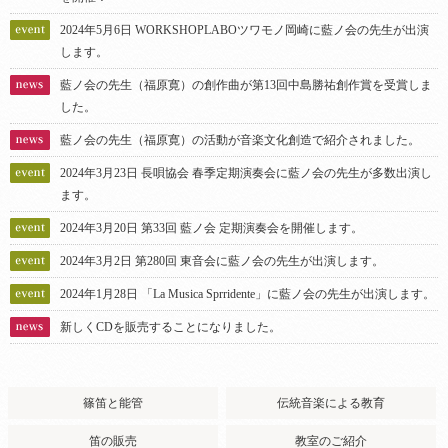
2024年5月6日 WORKSHOPLABOツワモノ岡崎に藍ノ会の先生が出演
します。
藍ノ会の先生（福原寛）の創作曲が第13回中島勝祐創作賞を受賞しま
した。
藍ノ会の先生（福原寛）の活動が音楽文化創造で紹介されました。
2024年3月23日 長唄協会 春季定期演奏会に藍ノ会の先生が多数出演し
ます。
2024年3月20日 第33回 藍ノ会 定期演奏会を開催します。
2024年3月2日 第280回 東音会に藍ノ会の先生が出演します。
2024年1月28日 「La Musica Sprridente」に藍ノ会の先生が出演します。
新しくCDを販売することになりました。
篠笛と能管
伝統音楽による教育
笛の販売
教室のご紹介